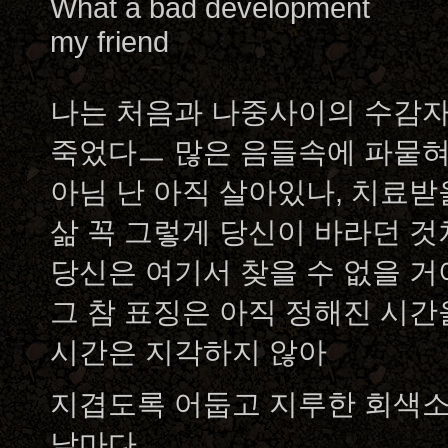
What a bad development
my friend
나는 처음과 나중사이의 수감
죽었다ㅡ 많은 음들속에 파뭍
아님 난 아직 살아있나, 치료받
삶 꼭 그렇게 당신이 바라던 
당신은 여기서 찾을 수 없을 거
그 참 표징은 아직 정해진 시간
시간은 지각하지 않아
지겹도록 어둡고 지루한 회색
날마다