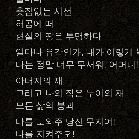
촛점없는 시선
허공에 떠
현실의 땅은 투명하다
얼마나 유감인가, 내가 이렇게
나는 정말 너무 무서워, 어머니!
아버지의 재
그리고 나의 작은 누이의 재
모든 삶의 붕괴
나를 도와주 당신 무지여!
나를 지켜주오!