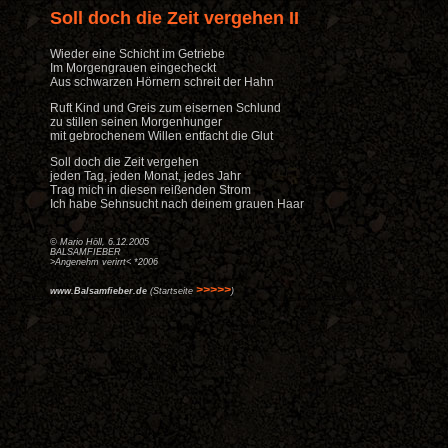
Soll doch die Zeit vergehen II
Wieder eine Schicht im Getriebe
Im Morgengrauen eingecheckt
Aus schwarzen Hörnern schreit der Hahn
Ruft Kind und Greis zum eisernen Schlund
zu stillen seinen Morgenhunger
mit gebrochenem Willen entfacht die Glut
Soll doch die Zeit vergehen
jeden Tag, jeden Monat, jedes Jahr
Trag mich in diesen reißenden Strom
Ich habe Sehnsucht nach deinem grauen Haar
© Mario Höll, 6.12.2005
BALSAMFIEBER
>Angenehm verirrt< *2006
>>>>>
www.Balsamfieber.de
(Startseite
)