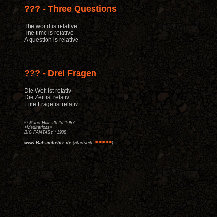
??? - Three Questions
The world is relative
The time is relative
A question is relative
??? - Drei Fragen
Die Welt ist relativ
Die Zeit ist relativ
Eine Frage ist relativ
© Mario Höll, 26.10.1987
>Meditations<
BIG FANTASY *1988
>>>>>
www.Balsamfieber.de
(Startseite
)