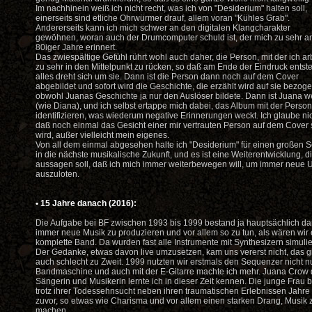
Im nachhinein weiß ich nicht recht, was ich von "Desiderium" halten soll,
einerseits sind etliche Ohrwürmer drauf, allem voran "Kühles Grab".
Andererseits kann ich mich schwer an den digitalen Klangcharakter
gewöhnen, woran auch der Drumcomputer schuld ist, der mich zu sehr an
80iger Jahre erinnert.
Das zwiespältige Gefühl rührt wohl auch daher, die Person, mit der ich ar
zu sehr in den Mittelpunkt zu rücken, so daß am Ende der Eindruck entste
alles dreht sich um sie. Dann ist die Person dann noch auf dem Cover
abgebildet und sofort wird die Geschichte, die erzählt wird auf sie bezoge
obwohl Juanas Geschichte ja nur den Auslöser bildete. Dann ist Juana 
(wie Diana), und ich selbst ertappe mich dabei, das Album mit der Person
identifizieren, was wiederum negative Erinnerungen weckt. Ich glaube nic
daß noch einmal das Gesicht einer mir vertrauten Person auf dem Cover 
wird, außer vielleicht mein eigenes.
Von all dem einmal abgesehen halte ich "Desiderium" für einen großen Sc
in die nächste musikalische Zukunft, und es ist eine Weiterentwicklung, d
aussagen soll, daß ich mich immer weiterbewegen will, um immer neue U
auszuloten.
•
15 Jahre danach (2016):
Die Aufgabe bei BF zwischen 1993 bis 1999 bestand ja hauptsächlich dar
immer neue Musik zu produzieren und vor allem so zu tun, als wären wir 
komplette Band. Da wurden fast alle Instrumente mit Synthesizern simulie
Der Gedanke, etwas davon live umzusetzen, kam uns vererst nicht, das g
auch schlecht zu Zweit. 1999 nutzten wir erstmals den Sequenzer nicht nu
Bandmaschine und auch mit der E-Gitarre machte ich mehr. Juana Crow 
Sängerin und Musikerin lernte ich in dieser Zeit kennen. Die junge Frau 
trotz ihrer Todessehnsucht neben ihren traumatischen Erlebnissen Jahre
zuvor, so etwas wie Charisma und vor allem einen starken Drang, Musik 
machen.