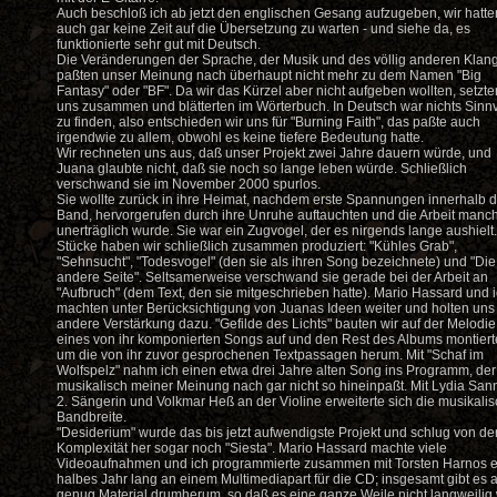
Auch beschloß ich ab jetzt den englischen Gesang aufzugeben, wir hatte
auch gar keine Zeit auf die Übersetzung zu warten - und siehe da, es
funktionierte sehr gut mit Deutsch.
Die Veränderungen der Sprache, der Musik und des völlig anderen Klan
paßten unser Meinung nach überhaupt nicht mehr zu dem Namen "Big
Fantasy" oder "BF". Da wir das Kürzel aber nicht aufgeben wollten, setzte
uns zusammen und blätterten im Wörterbuch. In Deutsch war nichts Sinnv
zu finden, also entschieden wir uns für "Burning Faith", das paßte auch
irgendwie zu allem, obwohl es keine tiefere Bedeutung hatte.
Wir rechneten uns aus, daß unser Projekt zwei Jahre dauern würde, und
Juana glaubte nicht, daß sie noch so lange leben würde. Schließlich
verschwand sie im November 2000 spurlos.
Sie wollte zurück in ihre Heimat, nachdem erste Spannungen innerhalb d
Band, hervorgerufen durch ihre Unruhe auftauchten und die Arbeit manc
unerträglich wurde. Sie war ein Zugvogel, der es nirgends lange aushielt.
Stücke haben wir schließlich zusammen produziert: "Kühles Grab",
"Sehnsucht", "Todesvogel" (den sie als ihren Song bezeichnete) und "Die
andere Seite". Seltsamerweise verschwand sie gerade bei der Arbeit an
"Aufbruch" (dem Text, den sie mitgeschrieben hatte). Mario Hassard und 
machten unter Berücksichtigung von Juanas Ideen weiter und holten uns
andere Verstärkung dazu. "Gefilde des Lichts" bauten wir auf der Melodie
eines von ihr komponierten Songs auf und den Rest des Albums montiert
um die von ihr zuvor gesprochenen Textpassagen herum. Mit "Schaf im
Wolfspelz" nahm ich einen etwa drei Jahre alten Song ins Programm, der
musikalisch meiner Meinung nach gar nicht so hineinpaßt. Mit Lydia Sann
2. Sängerin und Volkmar Heß an der Violine erweiterte sich die musikali
Bandbreite.
"Desiderium" wurde das bis jetzt aufwendigste Projekt und schlug von de
Komplexität her sogar noch "Siesta". Mario Hassard machte viele
Videoaufnahmen und ich programmierte zusammen mit Torsten Harnos e
halbes Jahr lang an einem Multimediapart für die CD; insgesamt gibt es 
genug Material drumherum, so daß es eine ganze Weile nicht langweilig 