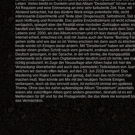
Leben. Vieles bleibt im Dunkeln und das Album "Desiderium" ist nun so e
Art Requiem und eine Erinnerung an eine sehr turbulente Zeit. Nun, mit
Abstand betrachtet, hat das düstere Werk einige potentielle Hits, recht
interessante Experimente und Texte über Drogensucht, Selbstmord, Tod 
auch Hoffnung und Romantik. Das ganze Endzeitszenario ist recht schwe
verdaulich, spiegelt aber die Realität einer morbiden Zivilisation wider, es
handelt von Menschen in den Städten, die auf der Suche nach dem Sinn
Lebens sind. 2000, als das Album erschien und ich kurz darauf Zugang 
Internet erhielt, entschied ich, daß mit Juana auch der Name "Burning Fai
gehen sollte und wie das so ist: Vieles erschien mir dann auch zu klische
heute würde ich Einiges daran ändern. Mit "Desiderium" haben wir allerd
wieder einen großen Schritt nach vorn gemacht, erstmals wurde ernsthaft
Deutsch gesungen, in der Sprache, in der ich denke, die Klangqualität
verbesserte sich dank dem Digitalrekorder deutlich und ich lernte, wie m
richtig produziert. Im Zuge der Neuauflage aller Alben habe ich hier die
Verpackung überarbeitet und auch das (vermutete) Todesdatum von Jua
welches wir damals offen ließen, auf den 23. Juli 2010 korrigiert. Das
Mastering von Rajko Lienert ist gut genug, daß man das nicht noch mal
machen muß. Man könnte am Mix mit der heutigen Technik Einiges
verbessern, doch ob das sinnvoll wäre, ist vielleicht einmal ein späteres
Thema. Ohne das bis dahin aufwendigste Album "Desiderium" jedenfalls
wären alle zukünftigen Alben ganz anders geworden, deshalb ist es ein
Meilenstein für BF und für die Protagonistin, die das Werk nie komplett hö
das Vermächtnis.