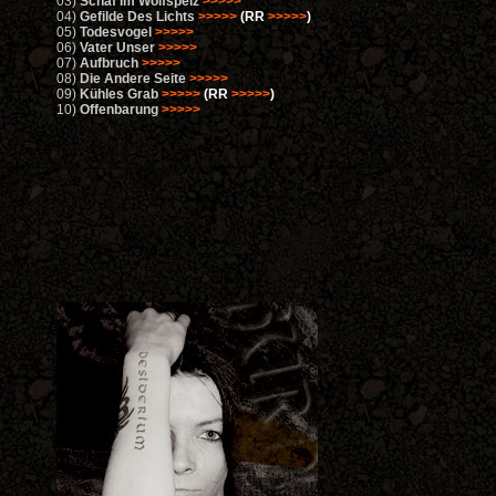
03)
Schaf Im Wolfspelz
>>>>>
04)
Gefilde Des Lichts
>>>>>
(RR
>>>>>
)
05)
Todesvogel
>>>>>
06)
Vater Unser
>>>>>
07)
Aufbruch
>>>>>
08)
Die Andere Seite
>>>>>
09)
Kühles Grab
>>>>>
(RR
>>>>>
)
10)
Offenbarung
>>>>>