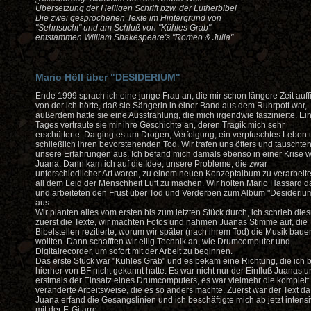
Übersetzung der Heiligen Schrift bzw. der Lutherbibel
Die zwei gesprochenen Texte im Hintergrund von
"Sehnsucht" und am Schluß von "Kühles Grab"
entstammen William Shakespeare's "Romeo & Julia"
Mario Höll über "DESIDERIUM"
Ende 1999 sprach ich eine junge Frau an, die mir schon längere Zeit auffi
von der ich hörte, daß sie Sängerin in einer Band aus dem Ruhrpott war,
außerdem hatte sie eine Ausstrahlung, die mich irgendwie faszinierte. Ei
Tages vertraute sie mir ihre Geschichte an, deren Tragik mich sehr
erschütterte. Da ging es um Drogen, Verfolgung, ein verpfuschtes Leben
schließlich ihren bevorstehenden Tod. Wir trafen uns öfters und tauschte
unsere Erfahrungen aus. Ich befand mich damals ebenso in einer Krise w
Juana. Dann kam ich auf die Idee, unsere Probleme, die zwar
unterschiedlicher Art waren, zu einem neuen Konzeptalbum zu verarbeit
all dem Leid der Menschheit Luft zu machen. Wir holten Mario Hassard d
und arbeiteten den Frust über Tod und Verderben zum Album "Desideriu
aus.
Wir planten alles vom ersten bis zum letzten Stück durch, ich schrieb die
zuerst die Texte, wir machten Fotos und nahmen Juanas Stimme auf, die
Bibelstellen rezitierte, worum wir später (nach ihrem Tod) die Musik baue
wollten. Dann schafften wir eilig Technik an, wie Drumcomputer und
Digitalrecorder, um sofort mit der Arbeit zu beginnen.
Das erste Stück war "Kühles Grab" und es bekam eine Richtung, die ich b
hierher von BF nicht gekannt hatte. Es war nicht nur der Einfluß Juanas 
erstmals der Einsatz eines Drumcomputers, es war vielmehr die komplett
veränderte Arbeitsweise, die es so anders machte. Zuerst war der Text da
Juana erfand die Gesangslinien und ich beschäftigte mich ab jetzt intensi
mit der E-Gitarre.