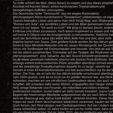
So reifte schnell die Idee, etwas Neues zu wagen und das etwas eingefa
Konzept mit frischen Ideen, einem kontroversen Themenalbum und
dazugehörigen Auftritten umzusetzen.
Die Geschichte hinter "Sehnsucht", das wir wegen Rammsteins
gleichnamigem Album kurzerhand in "Desiderium" umbenannten, ist eige
Juanas bewegtes Leben und wenn man mich heute fragt, was Shakespe
"Romeo und Julia", ein zerstörtes Leben und die Bibel gemeinsam haben
kann ich nur sagen: "Ich weiß es nicht." Mir ging es damals darum, ander
Einflüsse und Ideen zuzulassen, mich davon inspirieren zu lassen und m
auf meine E-Gitarre und die Arrangements zu konzentrieren. Natürlich hat
auch bei dem Album quasi das letzte Wort, feilte hier und dort, aber viele
Impulse kamen von Juana. Zwei größere Käufe wurden für das Album getä
Einen 8-Spur-Minidisk-Rekorder und ein neues Wundergerät, der Quasim
Sirius, ein Synthesizer mit Drumcomputer und Vocoder. Von jetzt ab war 
mit der albern aussehenden Trommelei auf der Tastatur, die Rhythmen 
jetzt programmiert - eine Tatsache, die den Sound komplett veränderte u
heute etwas penetrant vorkommt, ebenso wie Juanas Punk-Einflüsse. Ihr
anfangs extrem enthusiastischen Pläne verpufften allerdings schnell wie
und die zweijährige Produktionsphase dauerte ihr zu lange, obwohl wir
damals in einer Art Künstlerkommune und fast ausschließlich nur für die 
lebten. Die Frau, die so sehr für das Album kämpfte verschwand allerding
Jahr 2000 spurlos. Und da es nicht nur ihr größter Wunsch war, das Werk
vollenden, machten wir uns mit etlichen Gastmusikern daran, das auch z
schaffen. Wir scheuten dafür keine Mühen, engagierten den Geiger Volk
Heß, einige Bekannte und Freunde, die mitwirkten und ließen erstmals
professionell mastern, zuviel hatten wir dafür bereits investiert. Juana hat
Beginn der Arbeit einige Bibeltexte aufgezeichnet, die wir nach ihrem Tod
dem sie überzeugt war, daß er bald kommt - vertonen könnten. Diese Stü
haben wir nach ihrem Verschwinden tatsächlich verwendet, bauten die M
drum herum, den Rest sangen zwei Gastsängerinnen. Auf vier Liedern s
Juana schließlich selbst. 10 Jahre hörten wir von ihr nichts mehr, dann er
ich von ihrem tragischen Tod im Jahre 2010, der so mysteriös war wie ihr