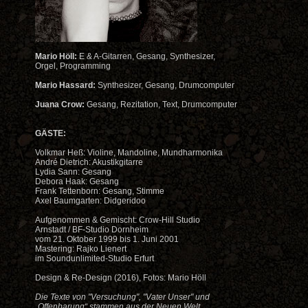
Mario Höll:
E & A-Gitarren, Gesang, Synthesizer,
Orgel, Programming
Mario Hassard:
Synthesizer, Gesang, Drumcomputer
Juana Crow:
Gesang, Rezitation, Text, Drumcomputer
GÄSTE:
Volkmar Heß: Violine, Mandoline, Mundharmonika
André Dietrich: Akustikgitarre
Lydia Sann: Gesang
Debora Haak: Gesang
Frank Tettenborn: Gesang, Stimme
Axel Baumgarten: Didgeridoo
Aufgenommen & Gemischt: Crow-Hill Studio
Arnstadt / BF-Studio Dornheim
vom 21. Oktober 1999 bis 1. Juni 2001
Mastering: Rajko Lienert
im Soundunlimited-Studio Erfurt
Design & Re-Design (2016), Fotos: Mario Höll
Die Texte von "Versuchung", "Vater Unser" und
„Offenbarung“ stammen aus der Neuen Welt